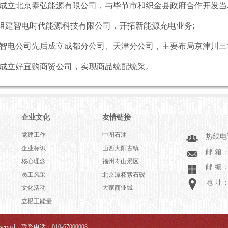
2年 成立北京泰弘能源有限公司，与毕节市和织金县政府合作开发当
电时代能源科技有限公司，开拓新能源充电业务;
3年 智电公司先后成立成都分公司、天津分公司，主要布局京津川三
好宜购商贸公司，实现商品统配统采。
企业文化
友情链接
党建工作
中图石油
热线电话
企业标识
山西大阳古镇
邮 箱：l
核心理念
福州寿山景区
邮 编：1
员工风采
北京潭柘紫石砚
地 址
文化活动
大家商业城
立根正能量
s Reserved 联系电话：010-67000008