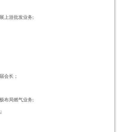
上游批发业务;
首届会长；
极布局燃气业务;
;