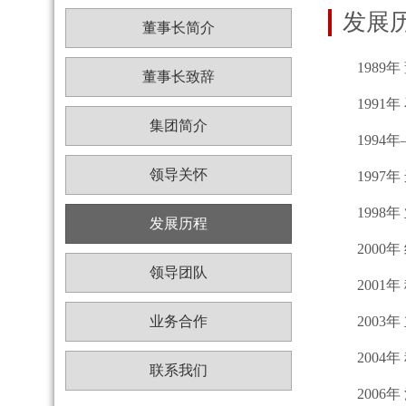
发展
董事长简介
198
董事长致辞
1991
集团简介
199
领导关怀
199
199
发展历程
200
领导团队
2001
业务合作
2003
2004
联系我们
200