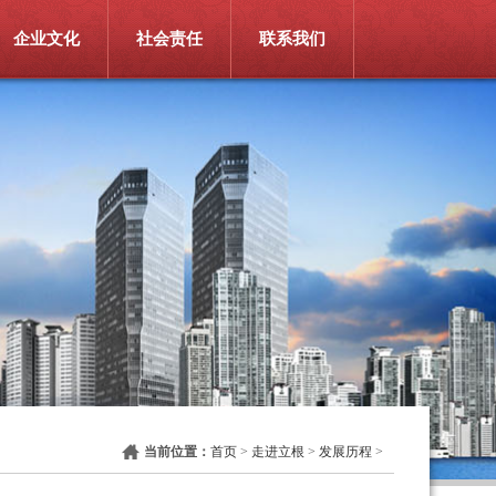
企业文化
社会责任
联系我们
当前位置：
首页
>
走进立根
>
发展历程
>