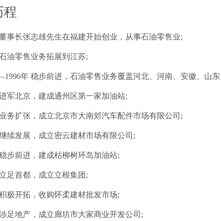
历程
9年 董事长张志雄先生在福建开始创业，从事石油零售业;
年 石油零售业务拓展到江苏;
4年—1996年 稳步前进，石油零售业务覆盖河北、河南、安徽、山
7年 进军北京，建成通州区第一家加油站;
8年 业务扩张，成立北京市大南郊汽车配件市场有限公司;
0年 继续发展，成立密云建材市场有限公司;
年 稳步前进，建成枯柳树环岛加油站;
年 立足首都，成立立根集团;
年 积极开拓，收购怀柔建材批发市场;
6年 涉足地产，成立廊坊市大家商业开发公司;