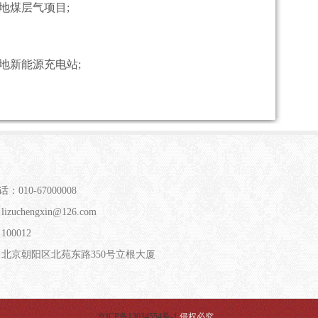
地煤层气项目;
地新能源充电站;
：010-67000008
izuchengxin@126.com
00012
：北京朝阳区北苑东路350号立根大厦
京ICP备13034554号-1
侵权必究