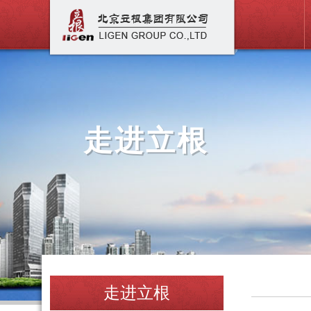
走进立根
走进立根