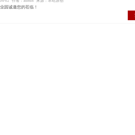
4-02
作者：admin
来源：本站原创
业园诚邀您的莅临！