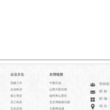
企业文化
友情链接
党建工作
中图石油
热线电话
企业标识
山西大阳古镇
邮 箱：l
核心理念
福州寿山景区
邮 编：1
员工风采
北京潭柘紫石砚
地 址
文化活动
大家商业城