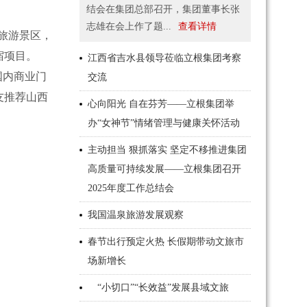
结会在集团总部召开，集团董事长张
志雄在会上作了题...
查看详情
旅游景区，
宿项目。
江西省吉水县领导莅临立根集团考察
国内商业门
交流
友推荐山西
心向阳光 自在芬芳——立根集团举
办“女神节”情绪管理与健康关怀活动
主动担当 狠抓落实 坚定不移推进集团
高质量可持续发展——立根集团召开
2025年度工作总结会
我国温泉旅游发展观察
春节出行预定火热 长假期带动文旅市
场新增长
“小切口”“长效益”发展县域文旅