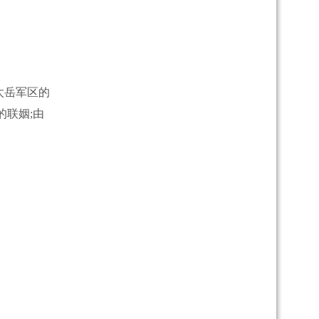
太岳军区的
联姻;由