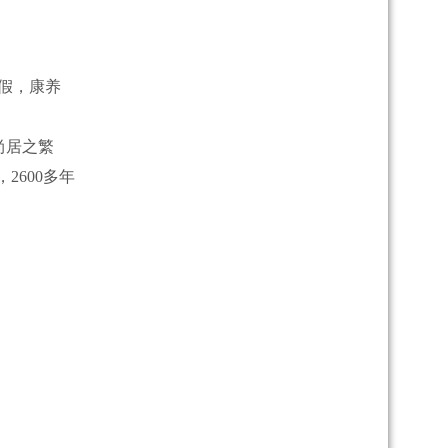
假，康养
尚居之繁
600多年