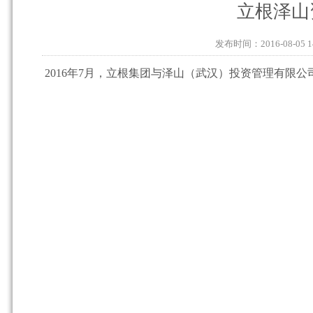
立根泽山
发布时间：2016-08-05 1
2016年7月，立根集团与泽山（武汉）投资管理有限