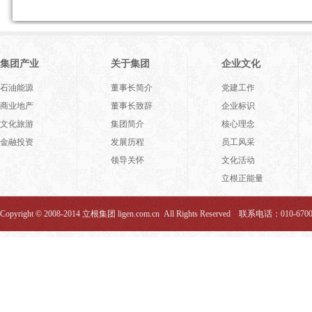
集团产业
关于集团
企业文化
石油能源
董事长简介
党建工作
商业地产
董事长致辞
企业标识
文化旅游
集团简介
核心理念
金融投资
发展历程
员工风采
领导关怀
文化活动
立根正能量
Copyright © 2008-2014 立根集团 ligen.com.cn All Rights Reserved 联系电话：010-670