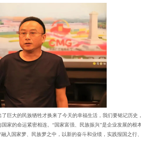
了巨大的民族牺牲才换来了今天的幸福生活，我们要铭记历史
国家的命运紧密相连。“国家富强、民族振兴”是企业发展的根
梦融入国家梦、民族梦之中，以新的奋斗和业绩，实践报国之行