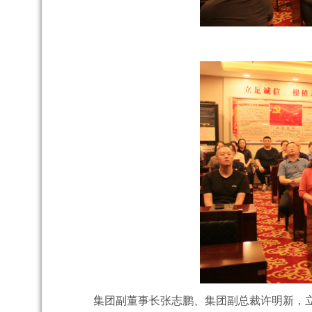
集团副董事长张志鹏、集团副总裁许明新，立