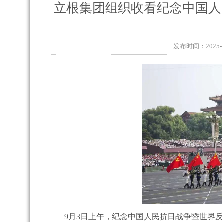
立根集团组织收看纪念中国人
发布时间：2025-09
9月3日上午，纪念中国人民抗日战争暨世界反