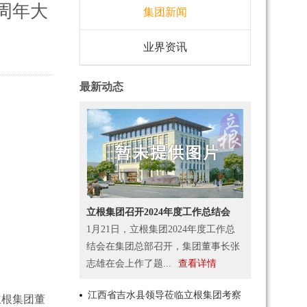
周年大
集团新闻
业界资讯
最新动态
立根集团召开2024年度工作总结会
1月21日，立根集团2024年度工作总
结会在集团总部召开，集团董事长张
志雄在会上作了题...
查看详情
江西省吉水县领导莅临立根集团考察
立根集团董