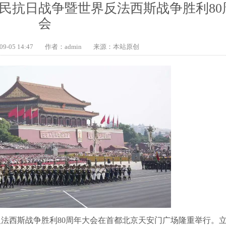
民抗日战争暨世界反法西斯战争胜利80
会
-05 14:47
作者：admin
来源：本站原创
法西斯战争胜利80周年大会在首都北京天安门广场隆重举行。