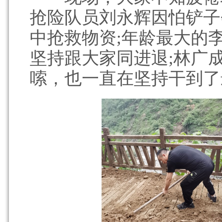
抢险队员刘永辉因怕铲子
中抢救物资;年龄最大的
坚持跟大家同进退;林广
嗦，也一直在坚持干到了